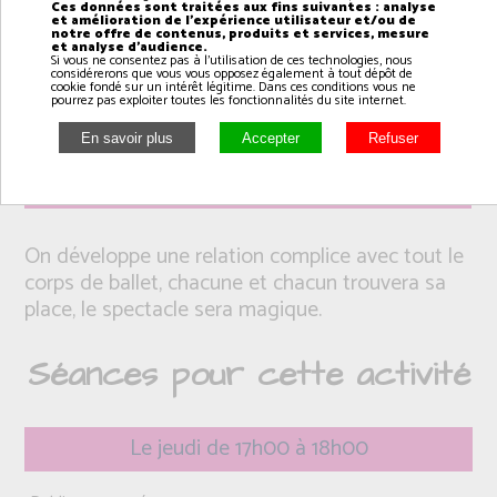
Ces données sont traitées aux fins suivantes : analyse
et amélioration de l'expérience utilisateur et/ou de
notre offre de contenus, produits et services, mesure
et analyse d'audience.
Si vous ne consentez pas à l'utilisation de ces technologies, nous
considérerons que vous vous opposez également à tout dépôt de
cookie fondé sur un intérêt légitime. Dans ces conditions vous ne
pourrez pas exploiter toutes les fonctionnalités du site internet.
Intervenant(e): Arnaud
On développe une relation complice avec tout le
corps de ballet, chacune et chacun trouvera sa
place, le spectacle sera magique.
Séances pour cette activité
Le jeudi de 17h00 à 18h00