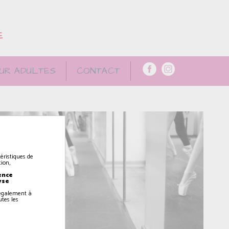
E
UR ADULTES
CONTACT
éristiques de
ion,
ence
yse
z également à
utes les