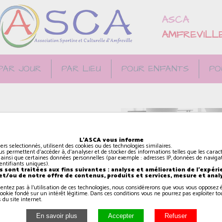
ASCA
AMFREVILL
PAR JOUR
PAR LIEU
POUR ENFANTS
PO
L'ASCA vous informe
e vocabulaire des
iers selectionnés, utilisent des cookies ou des technologies similaires.
us permettent d'accéder à, d'analyser et de stocker des informations telles que les caract
ent on deviens plus léger
 ainsi que certaines données personnelles (par exemple : adresses IP, données de navigat
identifiants uniques).
vec la musique, jusqu'à
 sont traitées aux fins suivantes : analyse et amélioration de l'expéri
 et/ou de notre offre de contenus, produits et services, mesure et anal
sentez pas à l'utilisation de ces technologies, nous considérerons que vous vous oppose
ookie fondé sur un intérêt légitime. Dans ces conditions vous ne pourrez pas exploiter to
 du site internet.