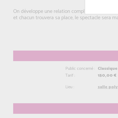
On développe une relation complice avec tout le
et chacun trouvera sa place, le spectacle sera m
Public concerné :
Classique 
Tarif :
150,00 €
Lieu :
salle pol