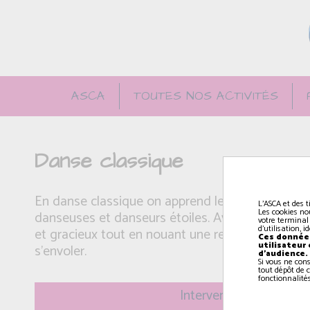
ASCA
TOUTES NOS ACTIVITÉS
Danse classique
En danse classique on apprend les positions et l
L'ASCA et des t
Les cookies no
danseuses et danseurs étoiles. Avec l'entrainem
votre terminal
d'utilisation, 
et gracieux tout en nouant une relation subtile a
Ces données
utilisateur
s'envoler.
d'audience.
Si vous ne con
tout dépôt de c
fonctionnalités
Intervenant(e): Arnaud