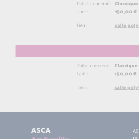
Public concerné :
Classique 
Tarif :
150,00 €
Lieu :
salle pol
Public concerné :
Classique
Tarif :
150,00 €
Lieu :
salle pol
ASCA
AS
Pl