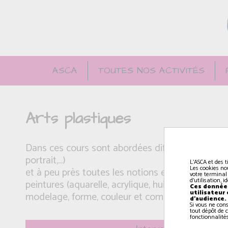
ASCA
TOUTES NOS ACTIVITÉS
Arts plastiques
Dans ces cours sont abordées différentes théma
portrait,...)
L'ASCA et des t
Les cookies no
et à peu près toutes les notions et techniques d’
votre terminal
d'utilisation, 
peintures (aquarelle, acrylique, huile), pastels gra
Ces données
utilisateur
modelage, forme, couleur et composition,
d'audience.
Si vous ne con
tout dépôt de c
fonctionnalités