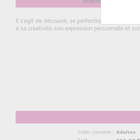
Intervenant(e): Ingrid
Il s’agit de découvrir, se perfectionner, et surtou
à sa créativité, son expression personnelle et so
Public concerné :
Adultes