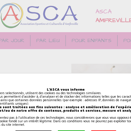
ASCA
AMFREVILL
PAR JOUR
PAR LIEU
POUR ENFANTS
PO
tiques (paysage,
L'ASCA vous informe
iers selectionnés, utilisent des cookies ou des technologies similaires.
us permettent d'accéder à, d'analyser et de stocker des informations telles que les caract
arts plastiques : crayons,
 ainsi que certaines données personnelles (par exemple : adresses IP, données de navigat
identifiants uniques).
s et secs, encre, collage,
 sont traitées aux fins suivantes : analyse et amélioration de l'expéri
 et/ou de notre offre de contenus, produits et services, mesure et anal
sentez pas à l'utilisation de ces technologies, nous considérerons que vous vous oppose
ookie fondé sur un intérêt légitime. Dans ces conditions vous ne pourrez pas exploiter to
 du site internet.