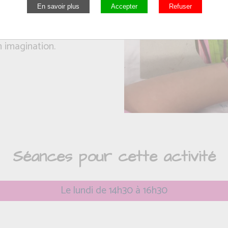
t laisser une grande place
n imagination.
Séances pour cette activité
Le lundi de 14h30 à 16h30