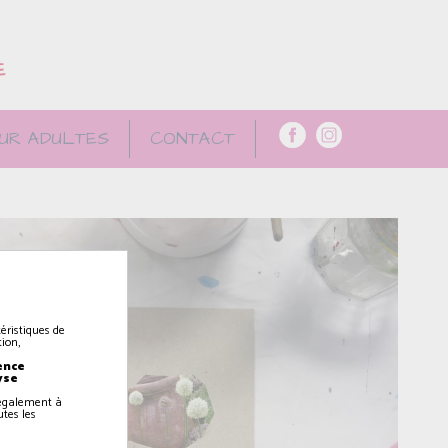
E
UR ADULTES
CONTACT
éristiques de
ion,
ence
yse
z également à
utes les