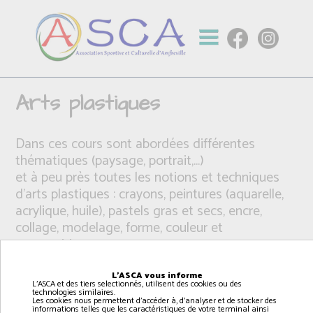
Arts plastiques
Dans ces cours sont abordées différentes
thématiques (paysage, portrait,...)
et à peu près toutes les notions et techniques
d’arts plastiques : crayons, peintures (aquarelle,
acrylique, huile), pastels gras et secs, encre,
collage, modelage, forme, couleur et
composition,
L'ASCA vous informe
L'ASCA et des tiers selectionnés, utilisent des cookies ou des
technologies similaires.
Les cookies nous permettent d'accéder à, d'analyser et de stocker des
informations telles que les caractéristiques de votre terminal ainsi