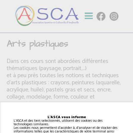
Arts plastiques
Dans ces cours sont abordées différentes
thématiques (paysage, portrait,...)
et à peu près toutes les notions et techniques
d’arts plastiques : crayons, peintures (aquarelle,
acrylique, huile), pastels gras et secs, encre,
collage, modelage, forme, couleur et
composition,
L'ASCA vous informe
L'ASCA et des tiers selectionnés, utilisent des cookies ou des
technologies similaires.
Les cookies nous permettent d'accéder à, d'analyser et de stocker des
informations telles que les caractéristiques de votre terminal ainsi