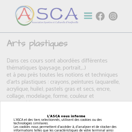
Arts plastiques
Dans ces cours sont abordées différentes
thématiques (paysage, portrait,...)
et à peu près toutes les notions et techniques
d’arts plastiques : crayons, peintures (aquarelle,
acrylique, huile), pastels gras et secs, encre,
collage, modelage, forme, couleur et
composition,
L'ASCA vous informe
L'ASCA et des tiers selectionnés, utilisent des cookies ou des
technologies similaires.
Les cookies nous permettent d'accéder à, d'analyser et de stocker des
informations telles que les caractéristiques de votre terminal ainsi