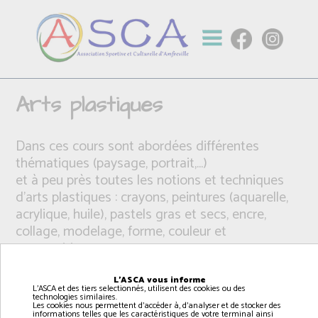
Arts plastiques
Dans ces cours sont abordées différentes
thématiques (paysage, portrait,...)
et à peu près toutes les notions et techniques
d’arts plastiques : crayons, peintures (aquarelle,
acrylique, huile), pastels gras et secs, encre,
collage, modelage, forme, couleur et
composition,
L'ASCA vous informe
L'ASCA et des tiers selectionnés, utilisent des cookies ou des
technologies similaires.
Les cookies nous permettent d'accéder à, d'analyser et de stocker des
informations telles que les caractéristiques de votre terminal ainsi