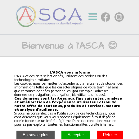
Bienvenue à l'ASCA 😊
L'ASCA vous informe
L'ASCA et des tiers selectionnés, utilisent des cookies ou des
technologies similaires.
Les cookies nous permettent d'accéder à, d'analyser et de stocker des
Les préinscriptions 2027 👉 SONT
informations telles que les caractéristiques de votre terminal ainsi
OUVERTES
que certaines données personnelles (par exemple : adresses IP,
données de navigation, d'utilisation, identifiants uniques).
Ces données sont traitées aux fins suivantes : analyse
et amélioration de l'expérience utilisateur et/ou de
Vous pouvez vous préinscrire sur le site
notre offre de contenus, produits et services, mesure
et analyse d'audience.
internet puis venir confirmer au forum des
Si vous ne consentez pas à l'utilisation de ces technologies, nous
considérerons que vous vous opposez également à tout dépôt de
associations le samedi 5 septembre 2026
cookie fondé sur un intérêt légitime. Dans ces conditions vous ne
avec le document PDF que vous devez
pourrez pas exploiter toutes les fonctionnalités du site internet.
imprimer.